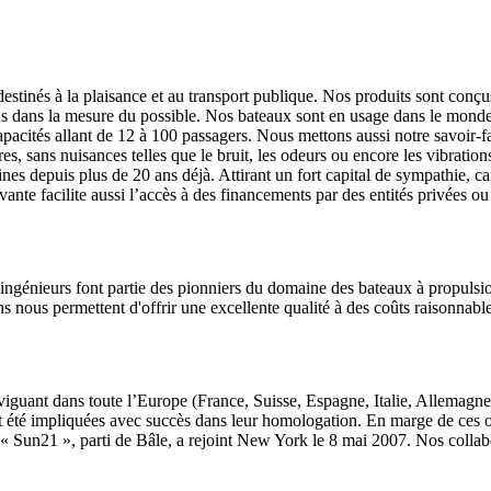
 destinés à la plaisance et au transport publique. Nos produits sont con
s dans la mesure du possible. Nos bateaux sont en usage dans le monde en
capacités allant de 12 à 100 passagers. Nous mettons aussi notre savoir-f
 sans nuisances telles que le bruit, les odeurs ou encore les vibrations. 
nes depuis plus de 20 ans déjà. Attirant un fort capital de sympathie, car
vante facilite aussi l’accès à des financements par des entités privées ou
s ingénieurs font partie des pionniers du domaine des bateaux à propulsi
s nous permettent d'offrir une excellente qualité à des coûts raisonnable
viguant dans toute l’Europe (France, Suisse, Espagne, Italie, Allemagn
 été impliquées avec succès dans leur homologation. En marge de ces op
 le « Sun21 », parti de Bâle, a rejoint New York le 8 mai 2007. Nos coll